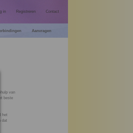
g in
Registreren
Contact
erbindingen
Aanvragen
ehulp van
et beste
l het
n dat