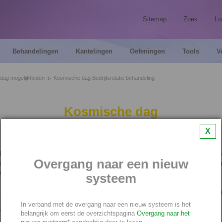
Sitemap
Zoek
Lo
Behandelingen
Kantelingen
Oefeningen
Tools
V
dag mogelijkheden
Kosmische dag Bedrijfsrelatie behandeling
Kosmische dag
Bedrijfsrelatie behandeling
X
bedrijf of praktijk in lijn met de kosmische dag functioneert, dan kun je met b
Overgang naar een nieuw
che dag Bedrijfsrelatie behandeling die relaties en cliënten aantrekken die h
 bij jouw bedrijf of praktijk.
systeem
 bestaande relaties en cliënten zal je die punten in hen gaan aanspreken die a
lijn zijn met de kosmische dag. Je zult dus een ander contact met hen krijge
In verband met de overgang naar een nieuw systeem is het
overeenstemming is met de kosmische dag.
belangrijk om eerst de overzichtspagina
Overgang naar het