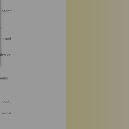
 bedrijf
et
 om met
ties en
 mens
 bedrijf
 aantal