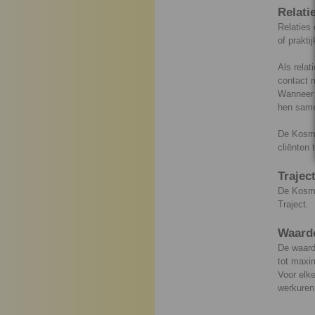
Relati
Relaties 
of prakti
Als relat
contact 
Wanneer z
hen same
De Kosmis
cliënten 
Trajec
De Kosmi
Traject.
Waard
De waarde
tot maxim
Voor elk
werkuren