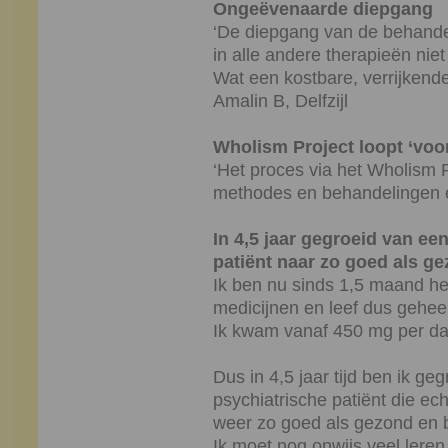
Ongeëvenaarde diepgang
‘De diepgang van de behande
in alle andere therapieën niet
Wat een kostbare, verrijkende
Amalin B, Delfzijl
Wholism Project loopt ‘voo
‘Het proces via het Wholism P
methodes en behandelingen en
In 4,5 jaar gegroeid van ee
patiënt naar zo goed als ge
Ik ben nu sinds 1,5 maand h
medicijnen en leef dus geheel
Ik kwam vanaf 450 mg per da
Dus in 4,5 jaar tijd ben ik g
psychiatrische patiënt die ec
weer zo goed als gezond en b
Ik moet nog onwijs veel leren