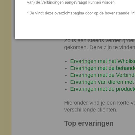
van) de Verbindingen aangevraagd kunnen worden.
woonplaats geplaatst mag wor
* Je vindt deze overzichtspagina door op de bovenstaande link
Pas als de cliënt ons toestem
onze website.
Zo is een steeds verder groe
gekomen. Deze zijn te vinden 
Ervaringen met het Wholis
Ervaringen met de behand
Ervaringen met de Verbind
Ervaringen van dieren met
Ervaringen met de product
Hieronder vind je een korte 
verschillende cliënten.
Top ervaringen