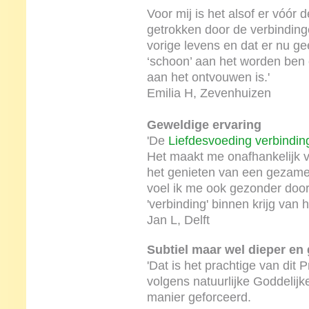
Voor mij is het alsof er vóór 
getrokken door de verbindinge
vorige levens en dat er nu gee
‘schoon’ aan het worden ben 
aan het ontvouwen is.'
Emilia H, Zevenhuizen
Geweldige ervaring
'De
Liefdesvoeding verbindin
Het maakt me onafhankelijk v
het genieten van een gezamenl
voel ik me ook gezonder door
'verbinding' binnen krijg van h
Jan L, Delft
Subtiel maar wel dieper en
'Dat is het prachtige van dit P
volgens natuurlijke Goddelijke
manier geforceerd.