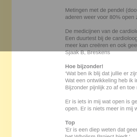
Metingen met de pendel (door
aderen weer voor 80% open zi
De medicijnen van de cardiolo
Een duurtest bij de cardioloog
meer kan creëren en ook geen
Sjaak B, Breskens
Hoe bijzonder!
‘Wat ben ik blij dat jullie er zi
Wat een ontwikkeling heb ik 
Bijzonder pijnlijk zo af en toe
Er is iets in mij wat open is 
open. Er is niets meer in mij
Top
'Er is een diep weten dat geen
het Wholism Project biedt.'