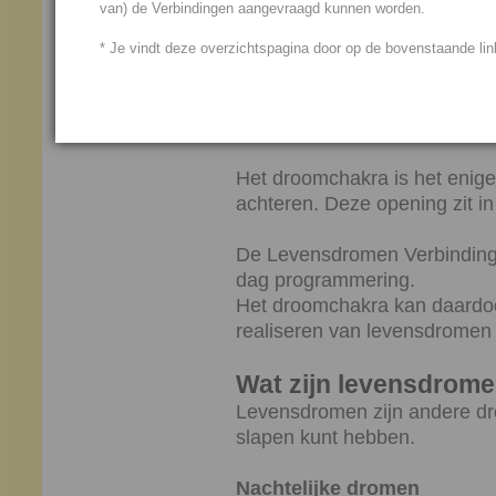
van) de Verbindingen aangevraagd kunnen worden.
Droomchakra
* Je vindt deze overzichtspagina door op de bovenstaande link
Sinds 17 maart 1995 is de g
invloed 13-voudig in plaats 
die tijd dus
dertien chakra's
in
Het droomchakra is één van 
Het droomchakra is het enige
achteren. Deze opening zit in
De Levensdromen Verbinding
dag programmering.
Het droomchakra kan daardoor
realiseren van levensdromen
Wat zijn levensdrom
Levensdromen zijn andere dr
slapen kunt hebben.
Nachtelijke dromen