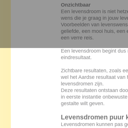
Onzichtbaar
Een levensdroom is niet hetz
wens die je graag in jouw lev
Voorbeelden van levenswense
geliefde, een mooi huis, een e
een verre reis.
Een levensdroom begint dus n
eindresultaat.
Zichtbare resultaten, zoals e
wel het Aardse resultaat van
levensdromen zijn.
Deze resultaten ontstaan doo
in eerste instantie onbewuste 
gestalte wilt geven.
Levensdromen puur 
Levensdromen kunnen pas ge