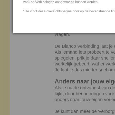
van) de Verbindingen aangevraagd kunnen worden.
niet meteen volgens een eige
zult met deze Verbinding het b
* Je vindt deze overzichtspagina door op de bovenstaande link
opnemen, dus zoals het werkel
De Blanco Verbinding voorko
vragen.
De Blanco Verbinding laat je 
Als iemand iets probeert te v
spiegelen, prik je daar snelle
werkelijk gebeurt, wat er werk
Je laat je dus minder snel om 
Anders naar jouw eig
Als je na de ontvangst van d
kijkt, door herinneringen voor
anders naar jouw eigen verled
Je kunt dan meer de 'verborge