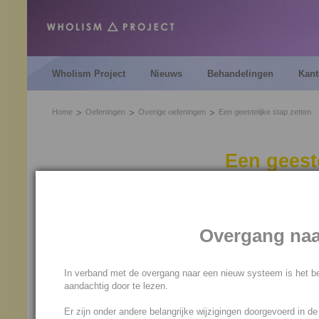
Wholism Project
Nieuws
Behandelingen
Kant
Home
Oefeningen
Overige oefeningen
Een geestelijke stap zetten
Een geeste
Je kunt met de volgende een
geestelijke stap maken en zo 
Overgang naa
De oefening bestaat uit twee
je gaat met je energie (va
In verband met de overgang naar een nieuw systeem is het be
je voeten heen
aandachtig door te lezen.
vervolgens stel je je voor da
Er zijn onder andere belangrijke wijzigingen doorgevoerd in d
staan je voeten nog wel in