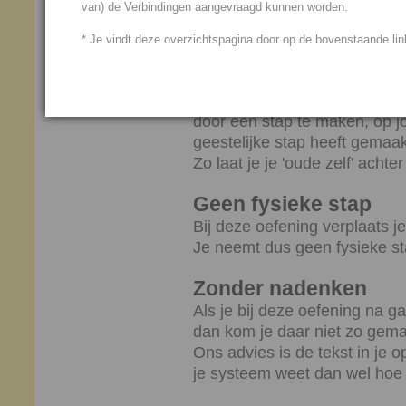
van) de Verbindingen aangevraagd kunnen worden.
Het voelt alsof je een stap v
* Je vindt deze overzichtspagina door op de bovenstaande link
staan.
Na deze stap voelt het alsof '
door een stap te maken, op 
geestelijke stap heeft gemaak
Zo laat je je 'oude zelf' achter 
Geen fysieke stap
Bij deze oefening verplaats je
Je neemt dus geen fysieke st
Zonder nadenken
Als je bij deze oefening na g
dan kom je daar niet zo gemak
Ons advies is de tekst in je
je systeem weet dan wel hoe 