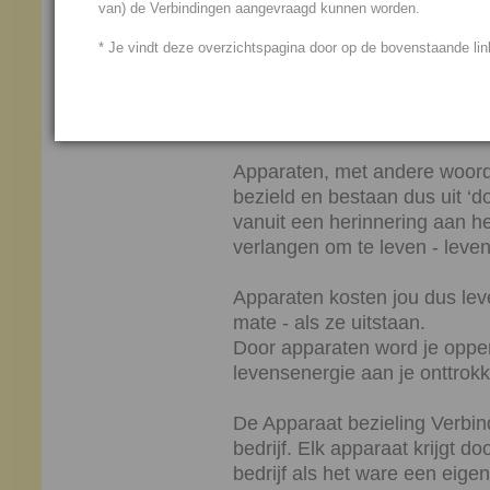
van) de Verbindingen aangevraagd kunnen worden.
diversiteit van verschillend
bestaat uit een diversiteit v
* Je vindt deze overzichtspagina door op de bovenstaande link
materie.
Bezielde materie geeft je dus 
Apparaten, met andere woorde
bezield en bestaan dus uit ‘d
vanuit een herinnering aan h
verlangen om te leven - leve
Apparaten kosten jou dus leve
mate - als ze uitstaan.
Door apparaten word je opperv
levensenergie aan je onttrok
De Apparaat bezieling Verbindi
bedrijf. Elk apparaat krijgt d
bedrijf als het ware een eigen