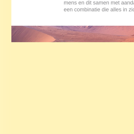
mens en dit samen met aandac
een combinatie die alles in zi