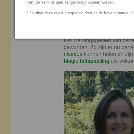
van) de Verbindingen aangevraagd kunnen worden.
Zo zijn begin 2011 de revolut
de producten, op de markt gebr
* Je vindt deze overzichtspagina door op de bovenstaande link
aantal behandelingen van vier
(augustus 2017) zijn het er i
behandelingen geworden.
Het werkingsgebied van deze
geworden. Zo zijn er nu beha
niveaus
kunnen helen en zijn
Magie behandeling
die volkom