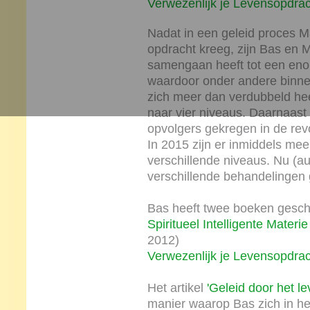
Verwezenlijk je Levensopdra
Nadat in een geleid proces Ma
opdracht kreeg, zijn Bas en Ma
samengaan heeft tot een enor
waardoor onder andere binnen
zich meer dan verdubbeld hee
naar vier niveaus. Daarnaast
opvolgers gekregen in de revo
In 2015 zijn er inmiddels me
verschillende niveaus. Nu (au
verschillende behandelingen
Bas heeft twee boeken gesch
Spiritueel Intelligente Materie
2012)
Verwezenlijk je Levensopdrac
Het artikel
'Geleid door het le
manier waarop Bas zich in het