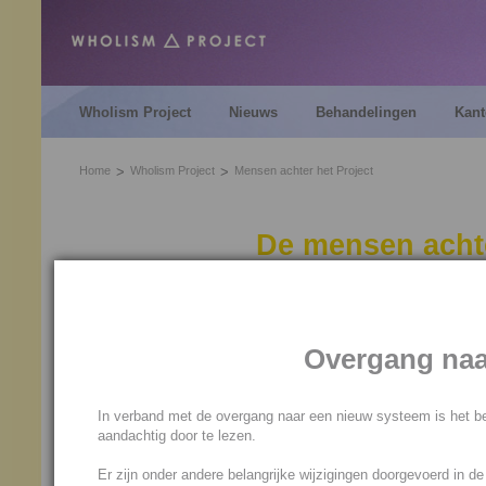
Wholism Project
Nieuws
Behandelingen
Kant
Home
Wholism Project
Mensen achter het Project
De mensen achte
Onderstaand vind je een kort
kern vormen van het
Wholism
Overgang naa
Bas en Maria
Bas en Maria van Woelderen 
In verband met de overgang naar een nieuw systeem is het be
Het samengaan van Bas en Ma
aandachtig door te lezen.
een enorme ontwikkelingsboo
Er zijn onder andere belangrijke wijzigingen doorgevoerd in d