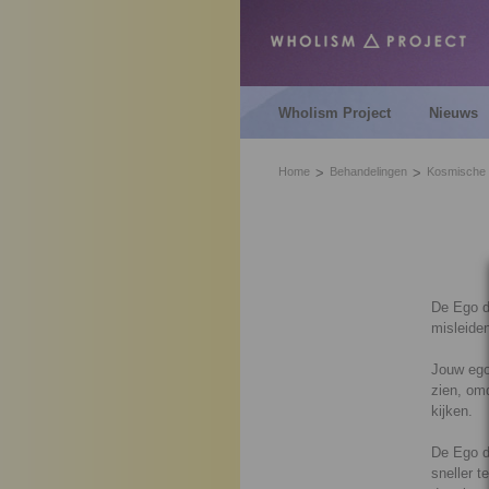
Wholism Project
Nieuws
Home
Behandelingen
Kosmische 
De Ego do
misleiden
Jouw ego 
zien, omd
kijken.
De Ego d
sneller t