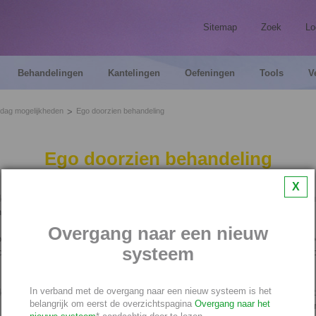
Sitemap
Zoek
Lo
Behandelingen
Kantelingen
Oefeningen
Tools
V
dag mogelijkheden
Ego doorzien behandeling
Ego doorzien behandeling
X
orzien behandeling helpt jou om sneller te doorzien hoe je ego jou kan bestu
.
Overgang naar een nieuw
kan jou bijvoorbeeld een ‘verkeerde’ weg in laten slaan of dingen over het ho
systeem
at het jou - vanwege een angst voor een onverwerkte pijn - de andere kant op
In verband met de overgang naar een nieuw systeem is het
oorzien behandeling geeft jou dus het vermogen het misleidende spel van he
belangrijk om eerst de overzichtspagina
Overgang naar het
e doorzien, waardoor je minder snel door onbewuste angsten wordt misleid en