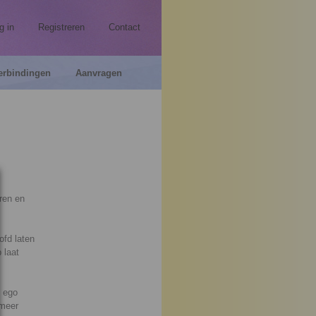
g in
Registreren
Contact
erbindingen
Aanvragen
ren en
ofd laten
 laat
t ego
 meer