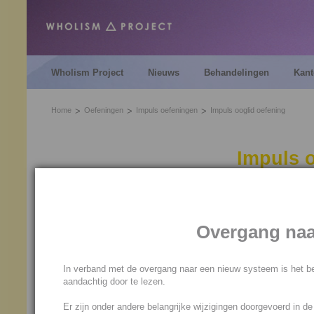
Wholism Project
Nieuws
Behandelingen
Kant
Home
Oefeningen
Impuls oefeningen
Impuls ooglid oefening
Impuls 
De Impuls ooglid oefening is 
voor iedereen bijzonder nuttig
Overgang naa
Iedereen heeft wel gevoelens
innerlijk je ogen voor wilt slui
In verband met de overgang naar een nieuw systeem is het be
Sluit je gedurende langere ti
aandachtig door te lezen.
dat een blokkade in jouw sy
Er zijn onder andere belangrijke wijzigingen doorgevoerd in d
klachten kunnen ontstaan.