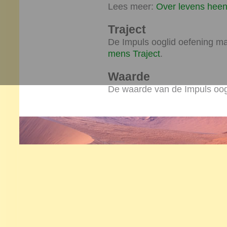
Lees meer:
Over levens hee
Traject
De Impuls ooglid oefening ma
mens Traject
.
Waarde
De waarde van de Impuls oogl