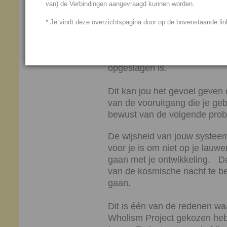
van) de Verbindingen aangevraagd kunnen worden.
nieuw probleem naar voren sc
opgelost kan worden.
* Je vindt deze overzichtspagina door op de bovenstaande link
Je systeem vraagt als het wa
probleem dat bijvoorbeeld in
opgeslagen is.
Dit kan jou het gevoel geven 
van de vooruitgang die je gebo
bewust van de volgende prob
De wijsheid van jouw systeem 
voor je is om niet op je lauwe
gaan met je ontwikkeling. Da
van de kosmische nacht te be
gaan.
Dit is één van de redenen w
Wholism Project gekozen he