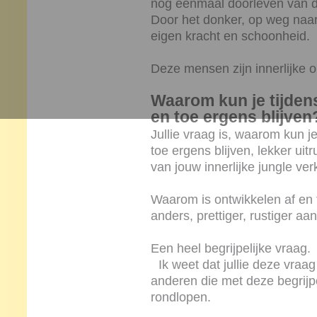
nog eenmaal doorleven van die 
Door het donker, op weg naar 
eigen kracht en schoonheid.
Deze mensen zijn innerlijke o
Waarom kun je tijdens
en toe ergens blijven
Jullie vraag is, waarom kun je
toe ergens blijven, lekker uit
van jouw innerlijke jungle v
Waarom is ontwikkelen af en
anders, prettiger, rustiger aan
Een heel begrijpelijke vraag.
Ik weet dat jullie deze vraag 
anderen die met deze begrijpe
rondlopen.