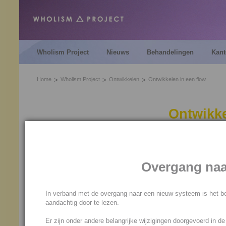
Wholism Project
Nieuws
Behandelingen
Kant
Home
Wholism Project
Ontwikkelen
Ontwikkelen in een flow
Ontwikke
Een gesprek met de Hogere b
Overgang naa
Zondag 20 januari 2019
In verband met de overgang naar een nieuw systeem is het be
Als je je met behulp van het 
aandachtig door te lezen.
vaak dat je systeem zo blij 
Er zijn onder andere belangrijke wijzigingen doorgevoerd in d
van een behandeling is opgel