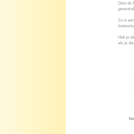
Door de N
geneutral
Zo is een
buitenshu
Heb je de
als je di