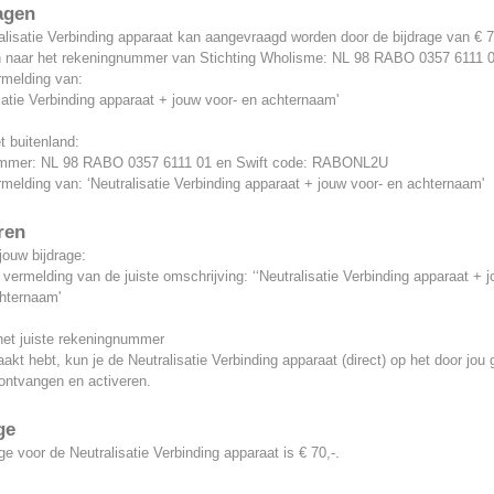
agen
lisatie Verbinding apparaat kan aangevraagd worden door de bijdrage van € 7
 naar het rekeningnummer van Stichting Wholisme: NL 98 RABO 0357 6111 
rmelding van:
satie Verbinding apparaat + jouw voor- en achternaam'
t buitenland:
mmer: NL 98 RABO 0357 6111 01 en Swift code: RABONL2U
melding van: ‘Neutralisatie Verbinding apparaat + jouw voor- en achternaam'
ren
jouw bijdrage:
 vermelding van de juiste omschrijving: ‘‘Neutralisatie Verbinding apparaat + j
hternaam'
het juiste rekeningnummer
kt hebt, kun je de Neutralisatie Verbinding apparaat (direct) op het door jou
ntvangen en activeren.
ge
ge voor de Neutralisatie Verbinding apparaat is € 70,-.