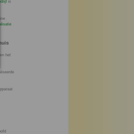
drijf
is
ine
lisatie
huis
ten het
liseerde
.
apparaat
oofd