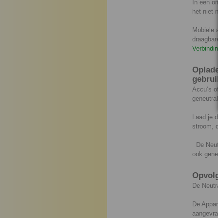
In een o
het niet 
Mobiele a
draagbare
Verbindi
Oplade
gebrui
Accu’s of
geneutral
Laad je d
stroom, d
De Neutra
ook geneu
Opvolg
De Neutra
De Appara
aangevra