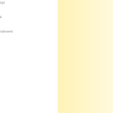
tijd
ok
raliseerd