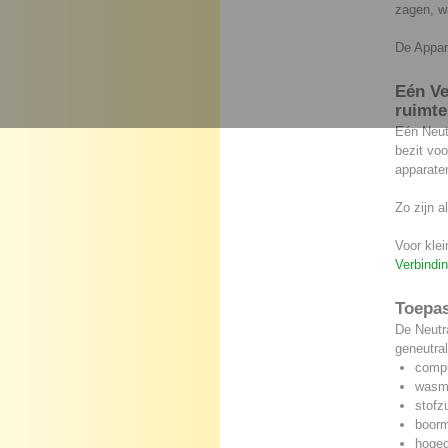
zagen, wa
De Appar
Eén Ve
ruimte
Eén Neutr
bezit voo
apparaten
Zo zijn a
Voor klei
Verbindi
Toepa
De Neutra
geneutral
compu
wasm
stofz
boor
hoged