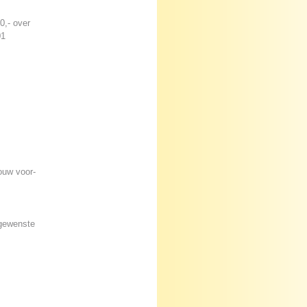
0,- over
01
ouw voor-
 gewenste