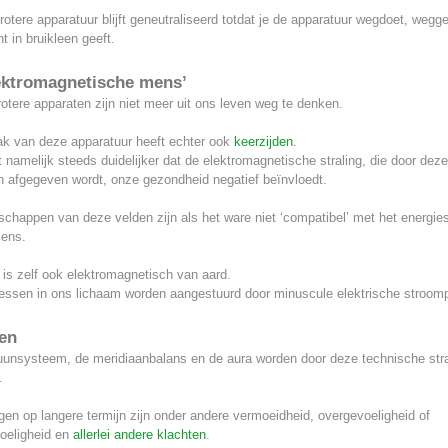
rotere apparatuur blijft geneutraliseerd totdat je de apparatuur wegdoet, wegge
 in bruikleen geeft.
ektromagnetische mens’
grotere apparaten zijn niet meer uit ons leven weg te denken.
k van deze apparatuur heeft echter ook
keerzijden
.
 namelijk steeds duidelijker dat de elektromagnetische straling, die door deze
n afgegeven wordt, onze gezondheid negatief beïnvloedt.
schappen van deze velden zijn als het ware niet ‘compatibel’ met het energi
ens.
is zelf ook elektromagnetisch van aard.
cessen in ons lichaam worden aangestuurd door minuscule elektrische stroomp
en
unsysteem, de meridiaanbalans en de aura worden door deze technische stra
.
gen op langere termijn zijn onder andere vermoeidheid, overgevoeligheid of
oeligheid en
allerlei andere klachten
.