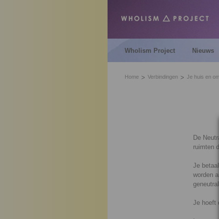
Wholism Project
Nieuws
Home
Verbindingen
Je huis en o
De Neutra
ruimten d
Je betaal
worden al
geneutral
Je hoeft 