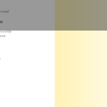
vraagd.
de
rsoonlijk
ntal
e