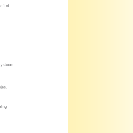
eft of
esysteem
jes.
ling