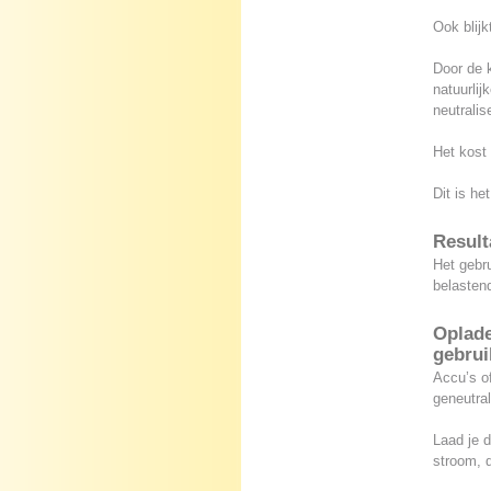
Ook blijk
Door de 
natuurlij
neutralis
Het kost
Dit is he
Result
Het gebru
belasten
Oplade
gebrui
Accu’s of
geneutral
Laad je d
stroom, d