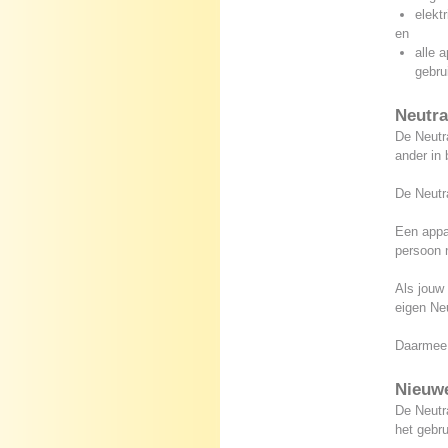
elekt
en
alle 
gebru
Neutra
De Neutra
ander in 
De Neutra
Een appar
persoon n
Als jouw 
eigen Neu
Daarmee w
Nieuwe
De Neutra
het gebru