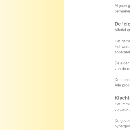
Al jouw g
permanent
De ‘el
Allerlei 
Het gema
Het wordt
apparate
De eigen
van de m
De mens 
Alle pro
Klacht
Het immu
verzwakt
De gevol
hypergev