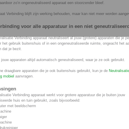
ardoor zo’n ongeneutraliseerd apparaat een stoorzender bleef.
aat Verbinding blijft zijn werking behouden, maar kan niet meer worden aange
rbinding voor alle apparatuur in een niet geneutraliseer
alisatie Verbinding apparaat neutraliseert al jouw (grotere) apparaten die je pe
r het gebruik buitenshuis of in een ongeneutraliseerde ruimte, ongeacht het aa
 dat je bezit.
l jouw apparaten altijd automatisch geneutraliseerd, waar je ze ook gebruikt.
ne draagbare apparaten die je ook buitenshuis gebruikt, kun je de
Neutralisati
ng mobiel
aanvragen.
ssingen
lisatie Verbinding apparaat werkt voor grotere apparatuur die je buiten jouw
iseerde huis en tuin gebruikt, zoals bijvoorbeeld:
ter met beeldscherm
achine
uiger
machine
rukreiniger