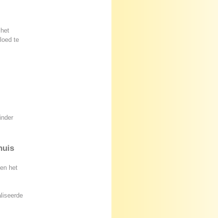
 het
loed te
inder
huis
ten het
liseerde