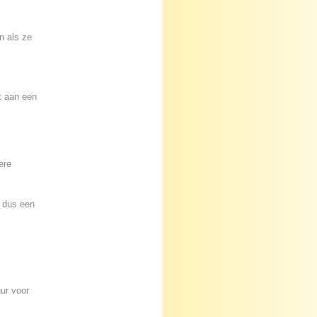
n als ze
t aan een
ere
r dus een
ur voor