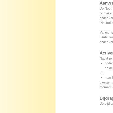
Aanvr
De Neutra
te maken
onder ve
‘Neutrali
Vanuit he
IBAN nu
onder ver
Active
Nadat je 
onder
en ac
en
naar 
overgemaa
moment o
Bijdra
De bijdra