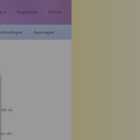
g in
Registreren
Contact
erbindingen
Aanvragen
dat wij
ken die