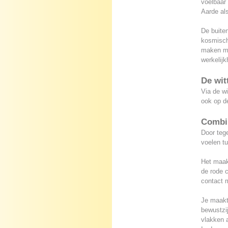
voelbaar
Aarde als
De buiten
kosmische
maken me
werkelijk
De wit
Via de wi
ook op de
Combin
Door tege
voelen t
Het maakt
de rode c
contact m
Je maakt
bewustzij
vlakken 