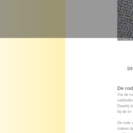
De rod
Via de ro
verbindin
Daarbij i
bij de in
De rode v
maken da