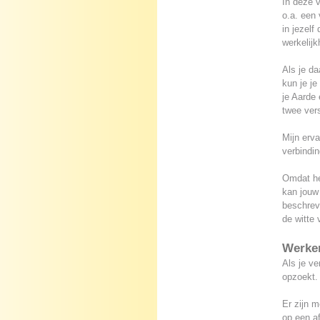
In deze v
o.a. een 
in jezel
werkelijk
Als je da
kun je je
je Aarde
twee vers
Mijn erva
verbindi
Omdat het
kan jouw 
beschrev
de witte
Werken
Als je ve
opzoekt.
Er zijn 
op een af