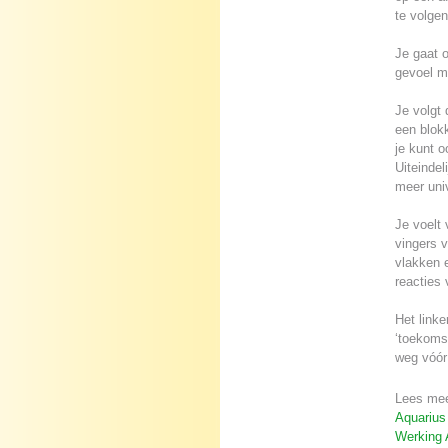
te volgen
Je gaat o
gevoel me
Je volgt 
een blokk
je kunt o
Uiteindel
meer uni
Je voelt 
vingers v
vlakken e
reacties 
Het linke
‘toekomst
weg vóór
Lees mee
Aquarius 
Werking 