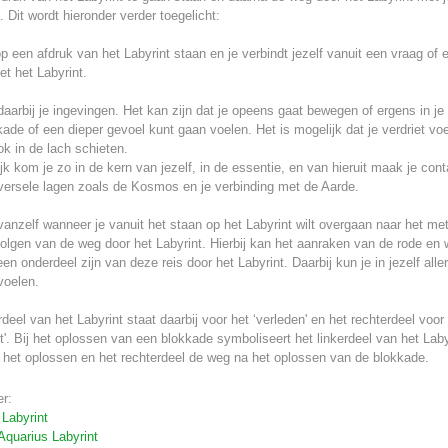
. Dit wordt hieronder verder toegelicht:
p een afdruk van het Labyrint staan en je verbindt jezelf vanuit een vraag of 
t het Labyrint.
daarbij je ingevingen. Het kan zijn dat je opeens gaat bewegen of ergens in je
ade of een dieper gevoel kunt gaan voelen. Het is mogelijk dat je verdriet voe
ok in de lach schieten.
ijk kom je zo in de kern van jezelf, in de essentie, en van hieruit maak je con
versele lagen zoals de Kosmos en je verbinding met de Aarde.
vanzelf wanneer je vanuit het staan op het Labyrint wilt overgaan naar het met
olgen van de weg door het Labyrint. Hierbij kan het aanraken van de rode en w
en onderdeel zijn van deze reis door het Labyrint. Daarbij kun je in jezelf aller
voelen.
rdeel van het Labyrint staat daarbij voor het ‘verleden' en het rechterdeel voor
'. Bij het oplossen van een blokkade symboliseert het linkerdeel van het Laby
 het oplossen en het rechterdeel de weg na het oplossen van de blokkade.
r:
Labyrint
Aquarius Labyrint