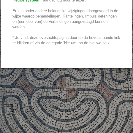
nieuwe systeem
* aandachtig door te lezen.
Er zijn onder andere belangrijke wijzigingen doorgevoerd in de
wijze waarop behandelingen, Kantelingen, Impuls oefeningen
en (een deel van) de Verbindingen aangevraagd kunnen
worden.
* Je vindt deze overzichtspagina door op de bovenstaande link
te klikken of via de categorie ‘Nieuws’ op de blauwe balk.