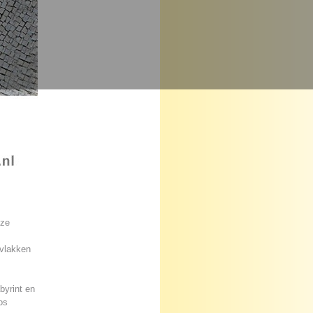
eze
 vlakken
byrint en
os