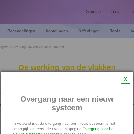
Sitemap
Zoek
Lo
Behandelingen
Kantelingen
Oefeningen
Tools
V
byrint
Werking vlakken Aquarius Labyrint
De werking van de vlakken
in het Aquarius Labyrint
X
ven door Maria
Overgang naar een nieuw
l producten die geleid ontstaan, is ook het Aquarius Labyrint ontstaan zonder 
systeem
oren precies wisten welke werking het Aquarius Labyrint zou kunnen hebben.
link
vind je de tekst over het ontstaan van het Aquarius Labyrint.
In verband met de overgang naar een nieuw systeem is het
ntrum en naast de in- en uitgangen van het Labyrint, liggen rode en witte vlak
belangrijk om eerst de overzichtspagina
Overgang naar het
ndere werking blijken te hebben.