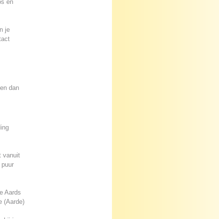
os en
n je
tact
gen dan
ding
t vanuit
 puur
je Aards
e (Aarde)