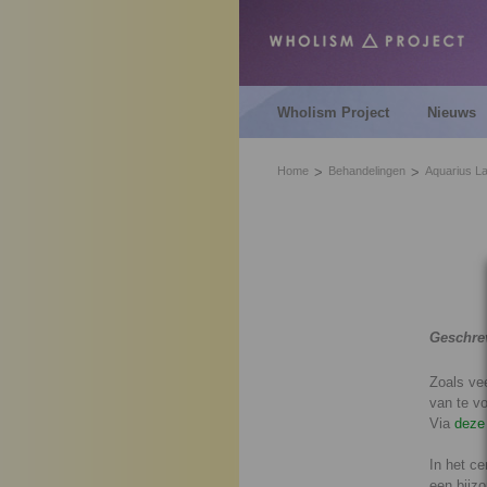
Wholism Project
Nieuws
Home
Behandelingen
Aquarius La
Geschre
Zoals vee
van te v
Via
deze 
In het ce
een bijzo