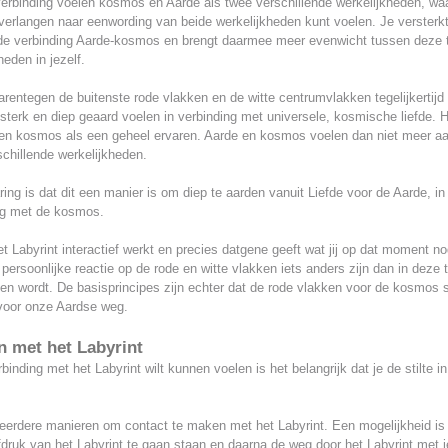
erbinding voelen kosmos en Aarde als twee verschillende werkelijkheden, waar
verlangen naar eenwording van beide werkelijkheden kunt voelen. Je versterk
f de verbinding Aarde-kosmos en brengt daarmee meer evenwicht tussen deze
heden in jezelf.
arentegen de buitenste rode vlakken en de witte centrumvlakken tegelijkertijd
 sterk en diep geaard voelen in verbinding met universele, kosmische liefde. H
 en kosmos als een geheel ervaren. Aarde en kosmos voelen dan niet meer aa
chillende werkelijkheden.
ring is dat dit een manier is om diep te aarden vanuit Liefde voor de Aarde, in
ng met de kosmos.
 Labyrint interactief werkt en precies datgene geeft wat jij op dat moment no
persoonlijke reactie op de rode en witte vlakken iets anders zijn dan in deze 
en wordt. De basisprincipes zijn echter dat de rode vlakken voor de kosmos 
 voor onze Aardse weg.
 met het Labyrint
rbinding met het Labyrint wilt kunnen voelen is het belangrijk dat je de stilte in
meerdere manieren om contact te maken met het Labyrint. Een mogelijkheid is
druk van het Labyrint te gaan staan en daarna de weg door het Labyrint met j