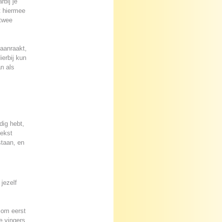
bij je
t hiermee
 twee
 aanraakt,
ierbij kun
n als
dig hebt,
tekst
staan, en
 jezelf
 om eerst
e vingers