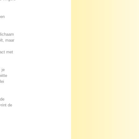
een
 lichaam
lt, maar
tact met
 je
itte
lei
 de
rint de