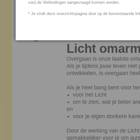
Als je graag op de hoogte wilt blijven, k
van) de Verbindingen aangevraagd kunnen worden.
onze website via dit ‘Nieuwe Artikelen’ o
na je laatste bezoek geplaatst zijn.
* Je vindt deze overzichtspagina door op de bovenstaande link
Augustus 2026
Licht omarm
Overgaan is onze laatste ontw
Als je tijdens jouw leven niet 
ontwikkelen, is overgaan hee
Als je heel bang bent voor h
voor het Licht
om te zien, wat je beter a
en
voor je eigen donkere kant
Door de werking van de Licht
gemakkelijker voor je om jeze