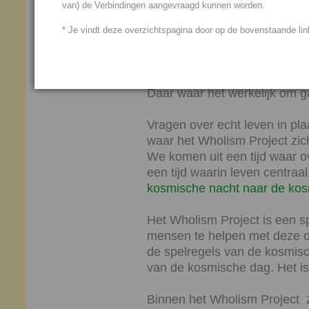
van) de Verbindingen aangevraagd kunnen worden.
Levensvragen waar h
antwoord op geeft.
* Je vindt deze overzichtspagina door op de bovenstaande link
Echt leven
Daar waar het werkelijk om ga
Vragen over echt leven in pla
waar het Wholism Project zich
We komen uit een tijd waar o
een tijd waarin leven centraa
kosmische nacht naar de ko
Het Wholism Project is een spi
mensen te helpen met deze ov
de spelregels van de kosmisch
van de kosmische dag. Het is
Binnen het Wholism Project 