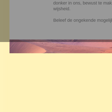
donker in ons, bewust te mak
wijsheid.
Beleef de ongekende mogeli