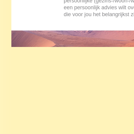
persoonlijke (gezins-/woon-/w
een persoonlijk advies wilt o
die voor jou het belangrijkst zi