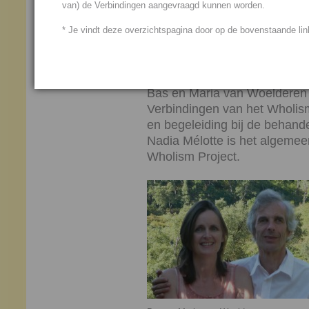
van) de Verbindingen aangevraagd kunnen worden.
Aarde, mens, dier en plant te
ontwikkeling naar een nieuwe
* Je vindt deze overzichtspagina door op de bovenstaande link
Deze ondersteuning geven wi
energetische Verbindingen.
Bas en Maria van Woelderen 
Verbindingen van het Wholism
en begeleiding bij de beha
Nadia Mélotte is het algemee
Wholism Project.