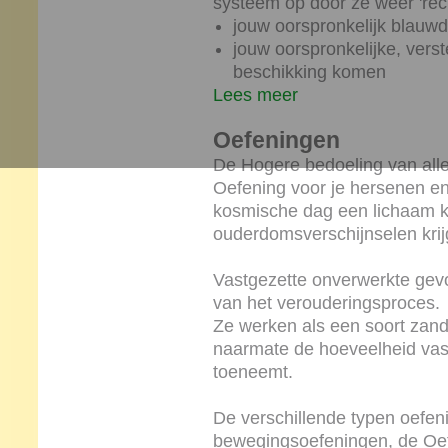
systeem op door ze weer 'rech
jouw oorspronkelijk blauwd
jouw oorspronkelijke, ver
beschikking komen
Lees meer
Oefeningen
De Hogere bedoeling van all
Oefening voor je hersenen en 
kosmische dag een lichaam kr
ouderdomsverschijnselen krij
Vastgezette onverwerkte gevo
van het verouderingsproces.
Ze werken als een soort zand 
naarmate de hoeveelheid vas
toeneemt.
De verschillende typen oefen
bewegingsoefeningen, de Oef