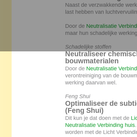
Naast de verzwakkende werki
last hebben van luchtvervuili
Door de
Neutralisatie Verbind
maar hun schadelijke werking
Schadelijke stoffen
Neutraliseer chemisc
bouwmaterialen
Door de
Neutralisatie Verbind
verontreiniging van de bouwm
werking daarvan wel.
Feng Shui
Optimaliseer de subti
(Feng Shui)
Dit kun je dat doen met de
Li
Neutralisatie Verbinding huis
worden met de Licht Verbindi