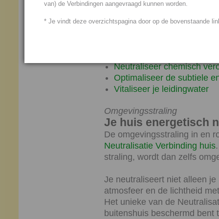
van) de Verbindingen aangevraagd kunnen worden.
Je huis energetisch neutra
Je hooggevoeligheid (HSP
* Je vindt deze overzichtspagina door op de bovenstaande link
Bescherm jezelf tegen omg
Neutraliseer je mobiele te
Je overgevoeligheid voor l
Neutraliseer chemisch ver
Optimaliseer de subtiele en
Vitaliseer je leidingwater
Omgevingsstraling
Je huis energetisch n
De omgevingsstraling in en ro
Neutralisatie Verbinding huis
straling, wordt dan zelfs om
Je neutraliseert niet alleen je
atmosfeer en de lichtheid met
Het unieke van de Neutralisati
buitenshuis beschermd bent 