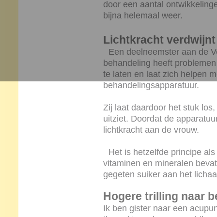
door een aantal ontwikkeling
bijna helemaal weer.
Lichtkracht verdwijnt
Een deelneemster aan de Ve
behandeling heeft problemen 
te laten en laat zich helpen
behandelingsapparatuur.
Zij laat daardoor het stuk los
uitziet. Doordat de apparatuur 
lichtkracht aan de vrouw.
Het is hetzelfde principe als 
vitaminen en mineralen bevat
gegeten suiker aan het licha
Hogere trilling naar
Ik ben gister naar een acupu