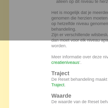
alleen op dit niveau te her
Het is mogelijk dat je meerde
genomen die herzien moeten w
op hetzelfde niveau genomen 
behandeling.
Zijn er verschillende wilsbe
dan moet voor elk niveau ap
worden.
Meer informatie over deze nive
creatieniveaus
’.
Traject
De Reset behandeling maakt 
Traject
.
Waarde
De waarde van de Reset beha