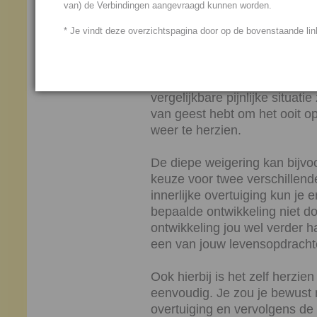
Het is niet gemakkelijk om een
van) de Verbindingen aangevraagd kunnen worden.
te herzien, er zit vaak een d
* Je vindt deze overzichtspagina door op de bovenstaande link
emoties te tonen. Zo’n weige
negatieve ervaring op het mom
Je kunt zo’n diepe weigering z
vergelijkbare pijnlijke situa
van geest hebt om het ooit o
weer te herzien.
De diepe weigering kan bijv
keuze voor twee verschillend
innerlijke overtuiging kun je 
bepaalde ontwikkeling niet doo
ontwikkeling jou wel verder 
een van jouw levensopdracht
Ook hierbij is het zelf herzi
eenvoudig. Je zou je bewust 
overtuiging en vervolgens de 