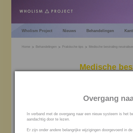
Wholism Project
Nieuws
Behandelingen
Kant
Home
Behandelingen
Praktische tips
Medische bestraling neutralise
Medische best
Bestraling tegen kanker, maa
de volgende wijzen worden ge
Overgang naa
Neutraliseren van deze medis
De Neutralisatie Verbinding
In verband met de overgang naar een nieuw systeem is het be
De Apparaat Verbinding
aandachtig door te lezen.
De Kracht Verbinding
Er zijn onder andere belangrijke wijzigingen doorgevoerd in d
Een verpakking Benzoliet of