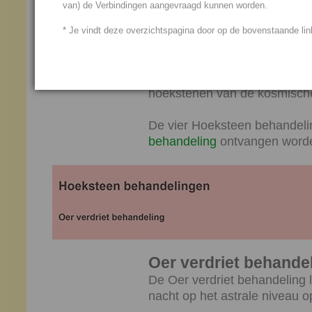
van) de Verbindingen aangevraagd kunnen worden.
niveau en een overkoepelend
Samen vormen deze vier hoe
* Je vindt deze overzichtspagina door op de bovenstaande link
ontwikkelingstocht van de m
De vier Hoeksteen behandelin
hoekstenen van de kosmische
De vier Hoeksteen behandel
behandeling
ontvangen word
Oer verdriet behande
De Oer verdriet behandeling 
nacht op het astrale niveau o