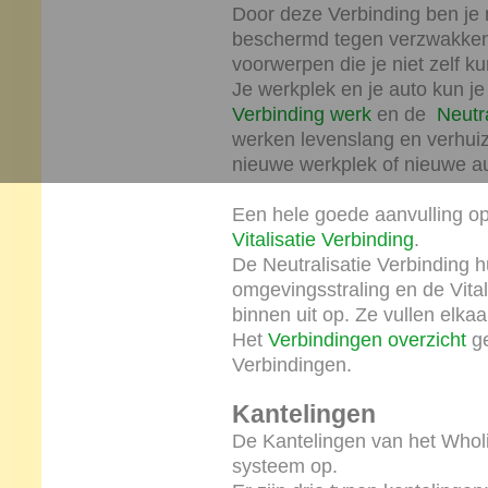
Door deze Verbinding ben je n
beschermd tegen verzwakken
voorwerpen die je niet zelf ku
Je werkplek en je auto kun je
Verbinding werk
en de
Neutr
werken levenslang en verhuiz
nieuwe werkplek of nieuwe au
Een hele goede aanvulling op 
Vitalisatie Verbinding
.
De Neutralisatie Verbinding 
omgevingsstraling en de Vitali
binnen uit op. Ze vullen elkaa
Het
Verbindingen overzicht
ge
Verbindingen.
Kantelingen
De Kantelingen van het Wholis
systeem op.