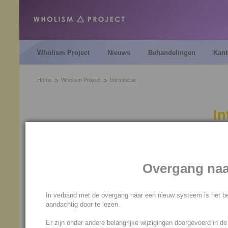
Wholism Project
Nieuws
Behandelingen
Kant
Home
Wholism Project
Introductie
In
Het Wholism Project is bedoe
ondersteunen in de huidige o
Overgang naa
kosmische dag.
Omdat de kosmische dag zo ve
is, hebben we in de loop van 
In verband met de overgang naar een nieuw systeem is het be
deze site geplaatst.
aandachtig door te lezen.
Er zijn onder andere belangrijke wijzigingen doorgevoerd in d
Dit artikel is geschreven om 