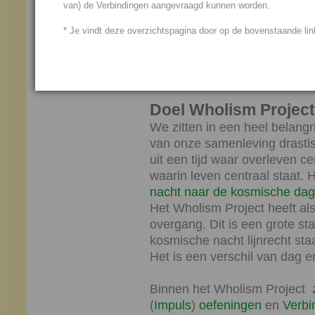
van) de Verbindingen aangevraagd kunnen worden.
principes van de kosmische d
uitgebreide website.
* Je vindt deze overzichtspagina door op de bovenstaande link
Welke behandelingen en Verbi
belangrijk, hoe maak je zelf
persoonlijk advies?
Doel Wholism Project
We zitten in een heel belangr
van onze samenleving drasti
uit een tijd waar overleven ce
waarin leven centraal staat.
nacht naar de kosmische dag
Het Wholism Project heeft al
overgang. Dit is een grote st
kosmische nacht lijnrecht st
Het is een verschil van dag e
Binnen het Wholism Project 
(
Impuls
)
oefeningen
en
Verbi